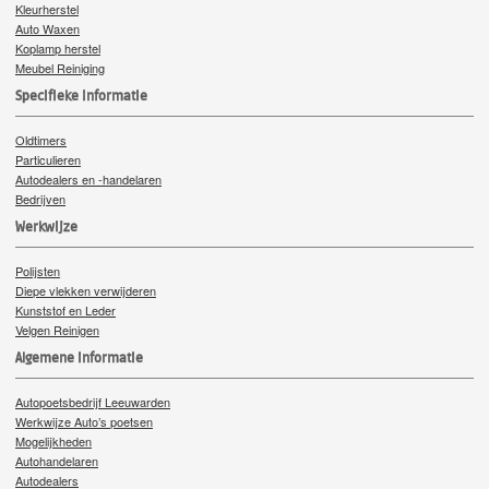
Kleurherstel
Auto Waxen
Koplamp herstel
Meubel Reiniging
Specifieke Informatie
Oldtimers
Particulieren
Autodealers en -handelaren
Bedrijven
Werkwijze
Polijsten
Diepe vlekken verwijderen
Kunststof en Leder
Velgen Reinigen
Algemene informatie
Autopoetsbedrijf Leeuwarden
Werkwijze Auto’s poetsen
Mogelijkheden
Autohandelaren
Autodealers