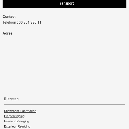
Transport
Contact
Telefoon : 06 301 380 11
Adres
Diensten
Showroom klaarmaken
Dieptereiniging
Interieur Reiniging
Exterieur Reiniging