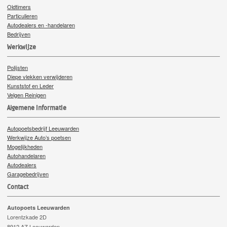
Oldtimers
Particulieren
Autodealers en -handelaren
Bedrijven
Werkwijze
Polijsten
Diepe vlekken verwijderen
Kunststof en Leder
Velgen Reinigen
Algemene informatie
Autopoetsbedrijf Leeuwarden
Werkwijze Auto’s poetsen
Mogelijkheden
Autohandelaren
Autodealers
Garagebedrijven
Contact
Autopoets Leeuwarden
Lorentzkade 2D
8912 AZ Leeuwarden