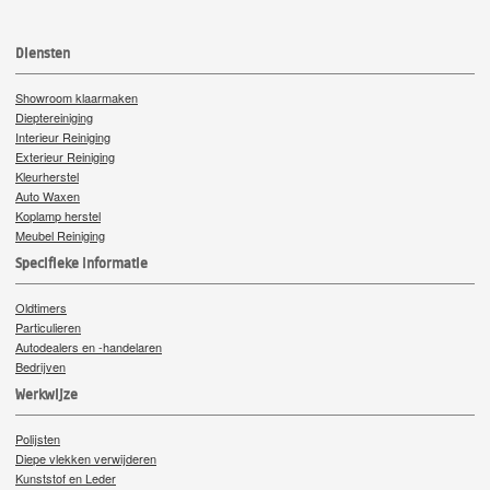
Diensten
Showroom klaarmaken
Dieptereiniging
Interieur Reiniging
Exterieur Reiniging
Kleurherstel
Auto Waxen
Koplamp herstel
Meubel Reiniging
Specifieke Informatie
Oldtimers
Particulieren
Autodealers en -handelaren
Bedrijven
Werkwijze
Polijsten
Diepe vlekken verwijderen
Kunststof en Leder