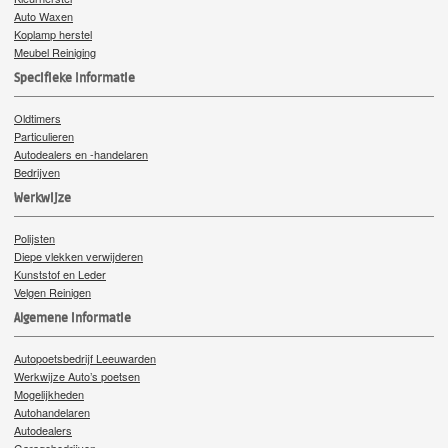
Auto Waxen
Koplamp herstel
Meubel Reiniging
Specifieke Informatie
Oldtimers
Particulieren
Autodealers en -handelaren
Bedrijven
Werkwijze
Polijsten
Diepe vlekken verwijderen
Kunststof en Leder
Velgen Reinigen
Algemene informatie
Autopoetsbedrijf Leeuwarden
Werkwijze Auto’s poetsen
Mogelijkheden
Autohandelaren
Autodealers